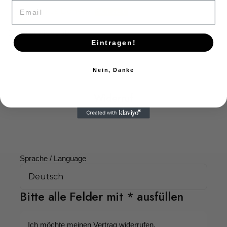
Email
Markus Doneth
Dichtet nicht ab
Eintragen!
Nein, Danke
Widerruf
Withdraw
Sprache / Language
Bitte alle Felder mit * ausfüllen
Ich möchte meinen Vertrag widerrufen.