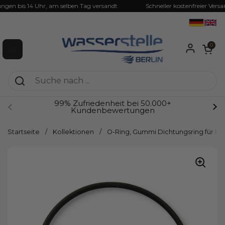
Zum Inhalt springen
ngen bis 14 Uhr, am selben Tag versandt
Schneller kostenfreier Versa
Warenkorb ö
0
Menü öffnen
99% Zufriedenheit bei 50.000+
Kundenbewertungen
Zurück
We
Startseite
/
Kollektionen
/
O-Ring, Gummi Dichtungsring für Fi