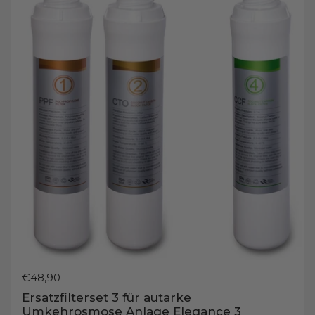
Preis:
€48,90
Ersatzfilterset 3 für autarke
Umkehrosmose Anlage Elegance 3