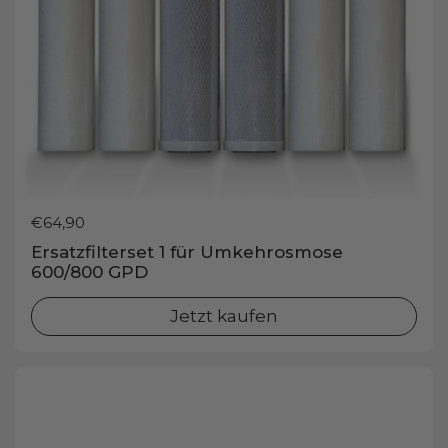
Preis:
€64,90
Ersatzfilterset 1 für Umkehrosmose
600/800 GPD
Jetzt kaufen