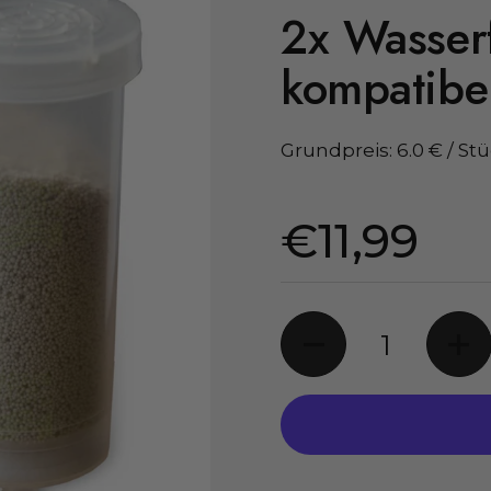
2x Wasserf
kompatibel,
Grundpreis: 6.0 € / St
Preis:
€11,99
Anzahl