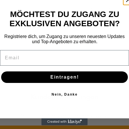
Herstellerangaben u.
EU verantwortliche Person:
MÖCHTEST DU ZUGANG ZU
E.Andre Monien
EXKLUSIVEN ANGEBOTEN?
Bänschstr. 54
10247 Berlin
wasserstelleberlin@online.de
Registriere dich, um Zugang zu unseren neuesten Updates
und Top-Angeboten zu erhalten.
+49 30 68948389
Email
Eintragen!
Kundenbewertungen
Nein, Danke
Schreiben Sie die erste Bewertung