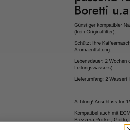
Boretti u.a
Günstiger kompatibler Na
(kein Originalfilter).
Schützt Ihre Kaffeemasch
Aromaentfaltung.
Lebensdauer: 2 Wochen od
Leitungswassers)
Lieferumfang:
2 Wasserfil
Achtung! Anschluss für 1
Kompatibel auch mit ECM
Brezzera,Rocket, Giotto,