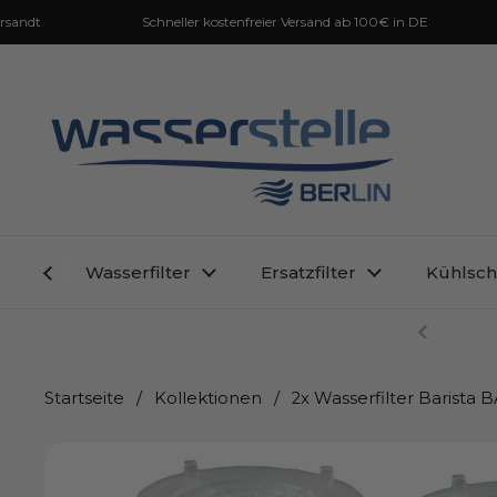
Zum Inhalt springen
Schneller kostenfreier Versand ab 100€ in DE
Inh
Wasserfilter
Ersatzfilter
Kühlsch
Zurück
Startseite
/
Kollektionen
/
2x Wasserfilter Barista 